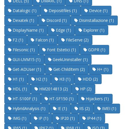
DELL (5)
DMARC (1)
DNS (1)
Datalogic (1)
Depositfiles (1)
Device (1)
Dexatek (1)
Discord (1)
Disinstallazione (1)
DisplayName (1)
Edge (1)
Explorer (1)
F2 (1)
Falcon (1)
FileServe (2)
Filesonic (1)
Font Estetici (1)
GDPR (1)
GUI-UVM15 (1)
GeekUninstaller (1)
Get-ADUser (1)
Get-ChildItem (2)
H+ (1)
H1 (1)
H2 (1)
H3 (1)
HDD (2)
HDL (1)
HM2014813 (2)
HP (2)
HT-S100F (1)
HT-SF150 (1)
Hijackers (1)
HybridAnalysis (1)
IE (1)
IIS (2)
IMEI (1)
IMG (1)
IP (1)
IP20 (1)
IP44 (1)
IP65 (1)
IP67 (1)
IP68 (1)
ISO (3)