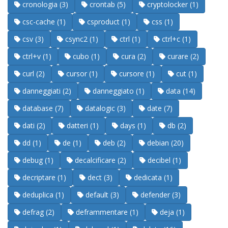
cronologia (3)
crontab (5)
cryptolocker (1)
csc-cache (1)
csproduct (1)
css (1)
csv (3)
csync2 (1)
ctrl (1)
ctrl+c (1)
ctrl+v (1)
cubo (1)
cura (2)
curare (2)
curl (2)
cursor (1)
cursore (1)
cut (1)
danneggiati (2)
danneggiato (1)
data (14)
database (7)
datalogic (3)
date (7)
dati (2)
datteri (1)
days (1)
db (2)
dd (1)
de (1)
deb (2)
debian (20)
debug (1)
decalcificare (2)
decibel (1)
decriptare (1)
dect (3)
dedicata (1)
deduplica (1)
default (3)
defender (3)
defrag (2)
deframmentare (1)
deja (1)