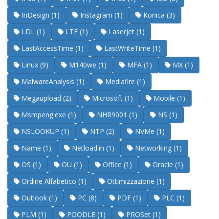
InDesign (1)
Instagram (1)
Konica (3)
LDL (1)
LTE (1)
Laserjet (1)
LastAccessTime (1)
LastWriteTime (1)
Linux (9)
M140we (1)
MFA (1)
MX (1)
MalwareAnalysis (1)
Mediafire (1)
Megaupload (2)
Microsoft (1)
Mobile (1)
Msmpeng.exe (1)
NHR9001 (1)
NS (1)
NSLOOKUP (1)
NTP (2)
NVMe (1)
Name (1)
Netload.in (1)
Networking (1)
OS (1)
OU (1)
Office (1)
Oracle (1)
Ordine Alfabetico (1)
Ottimizzazione (1)
Outlook (1)
PC (8)
PDF (1)
PLC (1)
PLM (1)
POODLE (1)
PROSet (1)