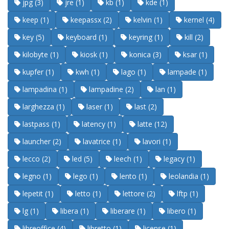
jpg (3)
jre (1)
kb (1)
kde (1)
keep (1)
keepassx (2)
kelvin (1)
kernel (4)
key (5)
keyboard (1)
keyring (1)
kill (2)
kilobyte (1)
kiosk (1)
konica (3)
ksar (1)
kupfer (1)
kwh (1)
lago (1)
lampade (1)
lampadina (1)
lampadine (2)
lan (1)
larghezza (1)
laser (1)
last (2)
lastpass (1)
latency (1)
latte (12)
launcher (2)
lavatrice (1)
lavori (1)
lecco (2)
led (5)
leech (1)
legacy (1)
legno (1)
lego (1)
lento (1)
leolandia (1)
lepetit (1)
letto (1)
lettore (2)
lftp (1)
lg (1)
libera (1)
liberare (1)
libero (1)
libreoffice (4)
libretto (1)
license (1)