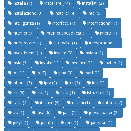
installa (1)
installare (14)
installati (2)
installazione (3)
installer (4)
intel (3)
intelligenza (1)
interface (1)
international (1)
internet (7)
internet speed test (1)
intero (1)
interpretare (1)
intervallo (1)
intestazione (1)
investimenti (1)
inviare (3)
inviata (1)
invio (3)
invoke (1)
involucri (1)
inztap (1)
ios (1)
ip (7)
ipad (3)
iperf (1)
iphone (3)
iptv (2)
irc (3)
irm (1)
iso (9)
isp (1)
istat (1)
istruzioni (1)
italia (4)
italiane (3)
italiani (1)
italiano (7)
iva (1)
java (6)
jazz (1)
jdownloader (2)
jekyll (1)
job (2)
join (1)
jpegtran (1)