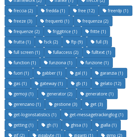
framework (2)
franke (1)
frecce (2)
freccia (2)
fredda (1)
free (12)
freerdp (1)
freeze (3)
frequenti (1)
frequenza (2)
frequenze (2)
friggitrice (1)
fritte (1)
frutta (1)
fsck (2)
ftp (9)
full (3)
full screen (1)
fullaccess (2)
fulltext (1)
function (1)
funziona (1)
funzione (1)
fuori (1)
gabber (1)
gal (1)
garanzia (1)
gas (1)
gateway (1)
gb (1)
gelato (12)
gemoji (1)
generator (2)
generatore (1)
gerenzano (1)
gestione (3)
get (3)
get-logonstatistics (1)
get-messagetrackinglog (1)
getting (1)
gh (1)
ghisa (1)
gialla (1)
gif (2)
gigabyte (1)
giganti (1)
gimp (2)