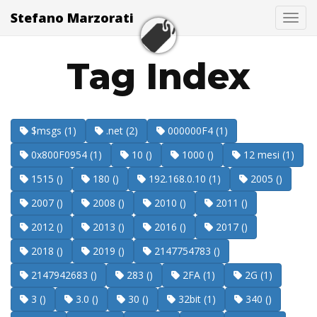
Stefano Marzorati
Togg
Tag Index
$msgs (1)
.net (2)
000000F4 (1)
0x800F0954 (1)
10 ()
1000 ()
12 mesi (1)
1515 ()
180 ()
192.168.0.10 (1)
2005 ()
2007 ()
2008 ()
2010 ()
2011 ()
2012 ()
2013 ()
2016 ()
2017 ()
2018 ()
2019 ()
2147754783 ()
2147942683 ()
283 ()
2FA (1)
2G (1)
3 ()
3.0 ()
30 ()
32bit (1)
340 ()