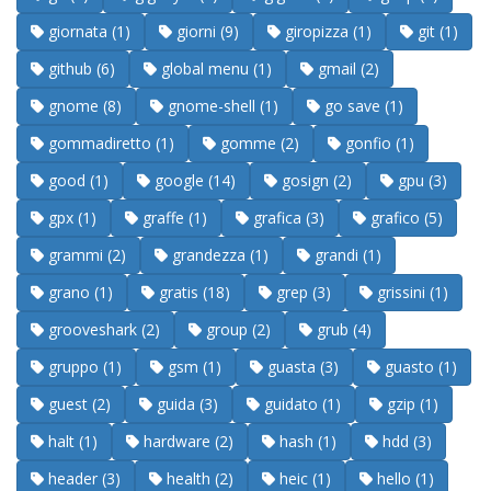
giornata (1)
giorni (9)
giropizza (1)
git (1)
github (6)
global menu (1)
gmail (2)
gnome (8)
gnome-shell (1)
go save (1)
gommadiretto (1)
gomme (2)
gonfio (1)
good (1)
google (14)
gosign (2)
gpu (3)
gpx (1)
graffe (1)
grafica (3)
grafico (5)
grammi (2)
grandezza (1)
grandi (1)
grano (1)
gratis (18)
grep (3)
grissini (1)
grooveshark (2)
group (2)
grub (4)
gruppo (1)
gsm (1)
guasta (3)
guasto (1)
guest (2)
guida (3)
guidato (1)
gzip (1)
halt (1)
hardware (2)
hash (1)
hdd (3)
header (3)
health (2)
heic (1)
hello (1)