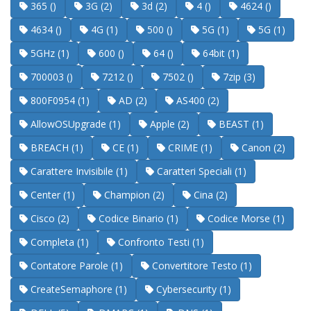
365 ()
3G (2)
3d (2)
4 ()
4624 ()
4634 ()
4G (1)
500 ()
5G (1)
5G (1)
5GHz (1)
600 ()
64 ()
64bit (1)
700003 ()
7212 ()
7502 ()
7zip (3)
800F0954 (1)
AD (2)
AS400 (2)
AllowOSUpgrade (1)
Apple (2)
BEAST (1)
BREACH (1)
CE (1)
CRIME (1)
Canon (2)
Carattere Invisibile (1)
Caratteri Speciali (1)
Center (1)
Champion (2)
Cina (2)
Cisco (2)
Codice Binario (1)
Codice Morse (1)
Completa (1)
Confronto Testi (1)
Contatore Parole (1)
Convertitore Testo (1)
CreateSemaphore (1)
Cybersecurity (1)