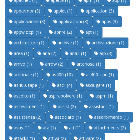
apache2 (1)
aperta (1)
apm (1)
app (7)
apparmor (3)
applet (1)
application (3)
applicazione (3)
applicazioni (3)
apps (3)
appwiz.cpl (1)
aprire (2)
apt (1)
architecture (1)
archive (1)
archiviazione (1)
area (1)
aria (2)
aria2 (1)
arp (3)
arrivo (1)
arrow (2)
arteriosa (1)
artificiale (1)
as400 (10)
as400. cpu (1)
as400. tape (1)
ascii (4)
asciugare (1)
ascolto (1)
aspirapolvere (1)
aspm (1)
assessment (1)
assist (2)
assistant (1)
assistenza (2)
associato (1)
assorbimento (1)
asus (1)
ata (1)
ati (1)
attachments (2)
attacks (1)
attiva (2)
attivare (2)