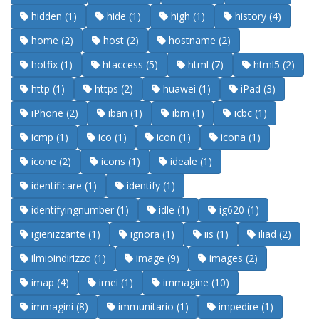
hidden (1)
hide (1)
high (1)
history (4)
home (2)
host (2)
hostname (2)
hotfix (1)
htaccess (5)
html (7)
html5 (2)
http (1)
https (2)
huawei (1)
iPad (3)
iPhone (2)
iban (1)
ibm (1)
icbc (1)
icmp (1)
ico (1)
icon (1)
icona (1)
icone (2)
icons (1)
ideale (1)
identificare (1)
identify (1)
identifyingnumber (1)
idle (1)
ig620 (1)
igienizzante (1)
ignora (1)
iis (1)
iliad (2)
ilmioindirizzo (1)
image (9)
images (2)
imap (4)
imei (1)
immagine (10)
immagini (8)
immunitario (1)
impedire (1)