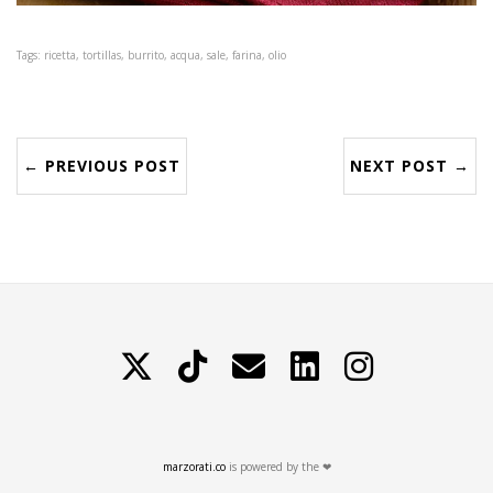
Tags: ricetta, tortillas, burrito, acqua, sale, farina, olio
← PREVIOUS POST
NEXT POST →
X
TikTok
Contattami
LinkedIn
Instagram
marzorati.co
is powered by the ❤