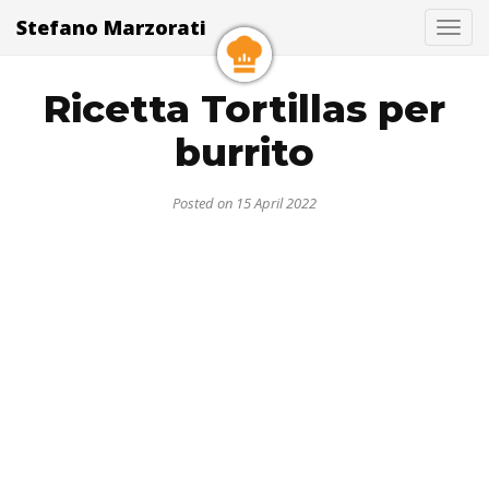
Stefano Marzorati
Togg
Ricetta Tortillas per
burrito
Posted on 15 April 2022