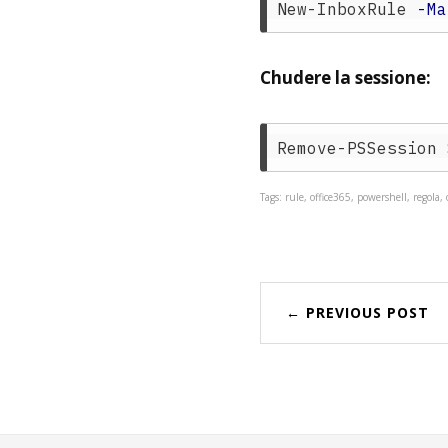
New-InboxRule
-Ma
Chudere la sessione:
Remove-PSSession
Tags: rule, office365, powershell, regola,
← PREVIOUS POST