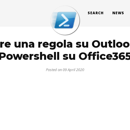
SEARCH
NEWS
re una regola su Outloo
Powershell su Office36
Posted on 09 April 2020