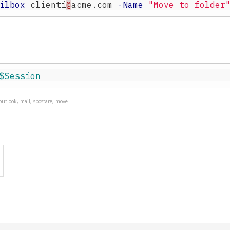
ilbox
clienti
@
acme.com
-Name
"Move to folder
$Session
 outlook, mail, spostare, move