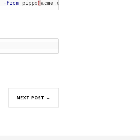
"
-From
pippo
@
acme.com
-MoveToFolder
clienti
@
NEXT POST →