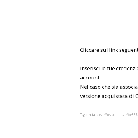
Cliccare sul link seguen
Inserisci le tue credenzi
account.
Nel caso che sia associat
versione acquistata di O
Tags: installare, office, account, office365