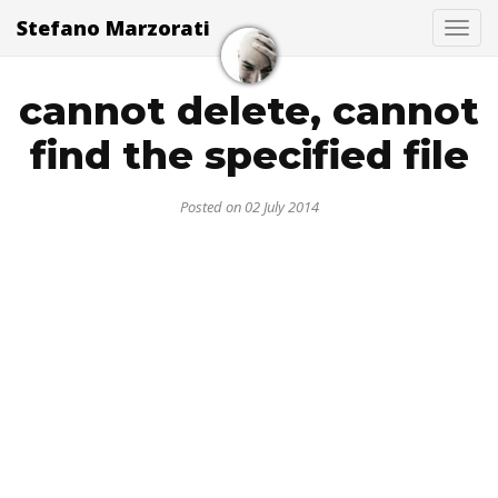
Stefano Marzorati
Togg
cannot delete, cannot
find the specified file
Posted on 02 July 2014