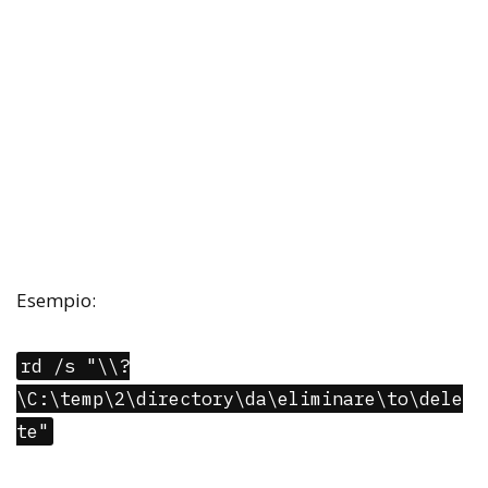
Esempio:
rd /s "\\?
\C:\temp\2\directory\da\eliminare\to\dele
te"