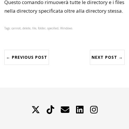
Questo comando rimuoverà tutte le directory e i files
nella directory specificata oltre alla directory stessa.
Tags: cannot, delete, file, folder, specified, Windows
← PREVIOUS POST
NEXT POST →
X
TikTok
Contattami
LinkedIn
Instagram