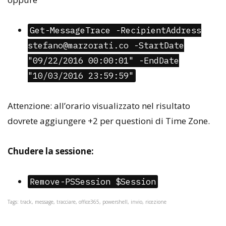
Get-MessageTrace -RecipientAddress
stefano@marzorati.co -StartDate
"09/22/2016 00:00:01" -EndDate
"10/03/2016 23:59:59"
Attenzione: all’orario visualizzato nel risultato
dovrete aggiungere +2 per questioni di Time Zone.
Chudere la sessione:
Remove-PSSession $Session
Tags: track, message, tracciare, office365, powershell, invio, ricezione