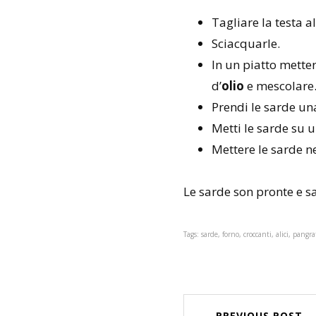
Tagliare la testa al
Sciacquarle.
In un piatto mette
d’
olio
e mescolare
Prendi le sarde un
Metti le sarde su 
Mettere le sarde n
Le sarde son pronte e sa
Tags: sarde, forno, croccanti, alici, pangra
← PREVIOUS POST