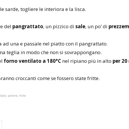
le sarde, togliere le interiora e la lisca.
re del
pangrattato
, un pizzico di
sale
, un po’ di
prezzem
.
a ad una e passale nel piatto con il pangrattato.
una teglia in modo che non si sovrappongano.
el
forno ventilato a 180°C
nel ripiano più in alto
per 20
ranno croccanti come se fossero state fritte.
ttato, sardine, fritte