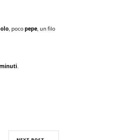
olo
, poco
pepe
, un filo
 minuti
.
NEXT POST →