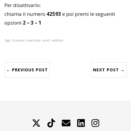
Per disattivarlo:
chiama il numero
42593
e poi premi le seguenti
opzioni
2 – 3 – 1
Tags: chiamami, disattivare, recall, vodafone
← PREVIOUS POST
NEXT POST →
X
TikTok
Contattami
LinkedIn
Instagram