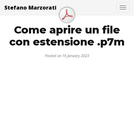
Stefano Marzorati
Togg
Come aprire un file
con estensione .p7m
Posted on 16 January 2023