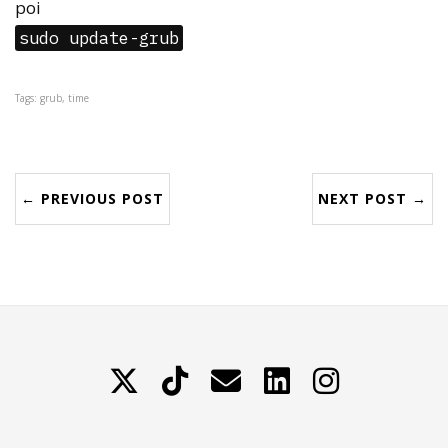
poi
sudo update-grub
Tags: grub, time
← PREVIOUS POST
NEXT POST →
X
TikTok
Contattami
LinkedIn
Instagram