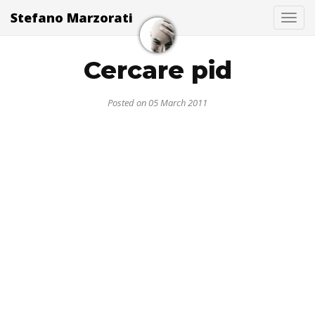
Stefano Marzorati
Togg
Cercare pid
Posted on 05 March 2011