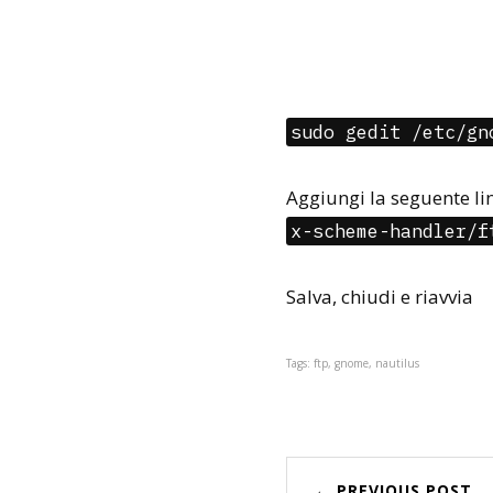
sudo gedit /etc/gn
Aggiungi la seguente lin
x-scheme-handler/f
Salva, chiudi e riavvia
Tags: ftp, gnome, nautilus
← PREVIOUS POST