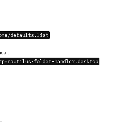
ome/defaults.list
ea :
tp=nautilus-folder-handler.desktop