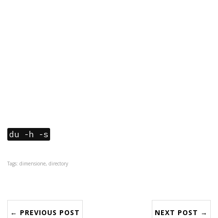
du -h -s
Tags: dimensione, directory
← PREVIOUS POST
NEXT POST →