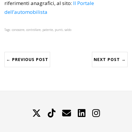
riferimenti anagrafici, al sito:
Il Portale
dell’automobilista
Tags: conoscere, controllare, patente, punti, saldo
← PREVIOUS POST
NEXT POST →
X
TikTok
Contattami
LinkedIn
Instagram