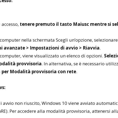
cesso:
i accesso,
tenere premuto il tasto Maiusc mentre si s
l computer nella schermata Scegli un’opzione, selezionar
i avanzate > Impostazioni di avvio > Riavvia
.
 computer, viene visualizzato un elenco di opzioni.
Selezi
Modalità provvisoria
. In alternativa, se è necessario utiliz
5 per Modalità provvisoria con rete
.
ws:
 di avvio non riuscito, Windows 10 viene avviato automat
RE). Per accedere alla modalità provvisoria, attenersi al