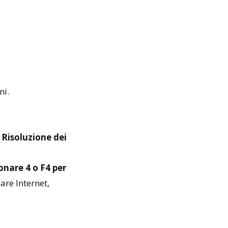
ni.
e
Risoluzione dei
onare 4 o F4 per
zare Internet,