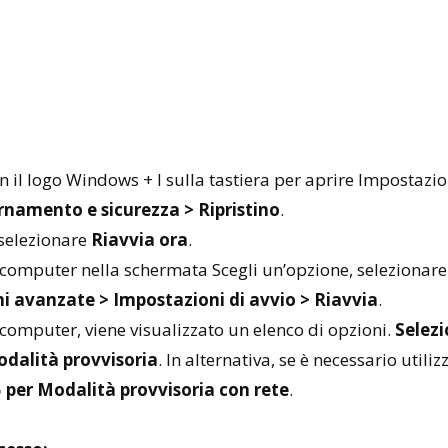
n il logo Windows + I sulla tastiera per aprire Impostazio
namento e sicurezza > Ripristino
.
 selezionare
Riavvia ora
.
l computer nella schermata Scegli un’opzione, selezionar
i avanzate > Impostazioni di avvio > Riavvia
.
 computer, viene visualizzato un elenco di opzioni.
Selezi
Modalità provvisoria
. In alternativa, se è necessario utiliz
5 per Modalità provvisoria con rete
.