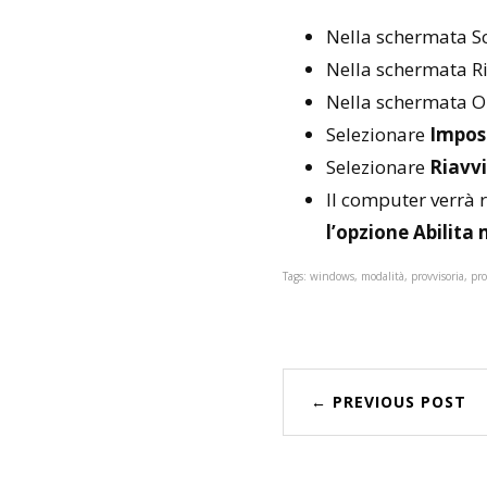
Nella schermata S
Nella schermata R
Nella schermata O
Selezionare
Impost
Selezionare
Riavv
Il computer verrà r
l’opzione Abilita
Tags: windows, modalità, provvisoria, pr
← PREVIOUS POST