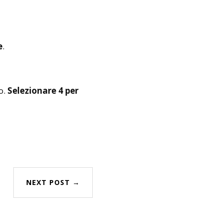
e
.
o.
Selezionare 4 per
NEXT POST →