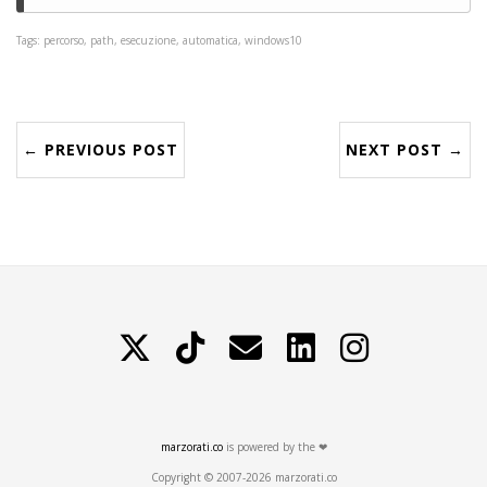
Tags: percorso, path, esecuzione, automatica, windows10
← PREVIOUS POST
NEXT POST →
X
TikTok
Contattami
LinkedIn
Instagram
marzorati.co
is powered by the ❤
Copyright © 2007-2026 marzorati.co