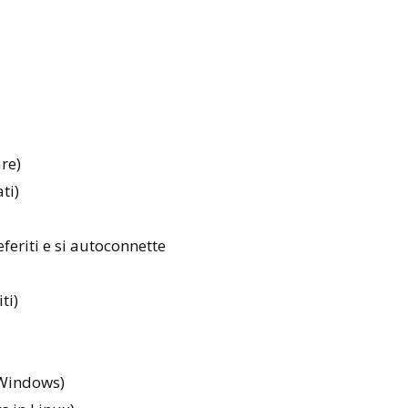
are)
ti)
eferiti e si autoconnette
ti)
 Windows)