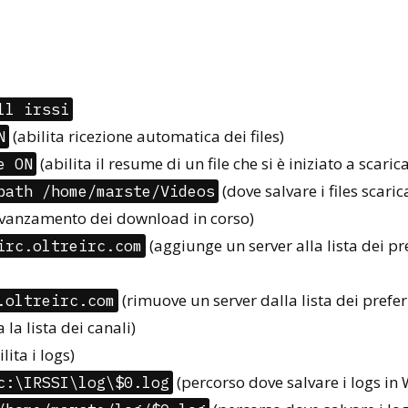
ll irssi
(abilita ricezione automatica dei files)
N
(abilita il resume di un file che si è iniziato a scaric
e ON
(dove salvare i files scarica
path /home/marste/Videos
avanzamento dei download in corso)
(aggiunge un server alla lista dei pr
irc.oltreirc.com
(rimuove un server dalla lista dei preferi
.oltreirc.com
 la lista dei canali)
lita i logs)
(percorso dove salvare i logs in
c:\IRSSI\log\$0.log