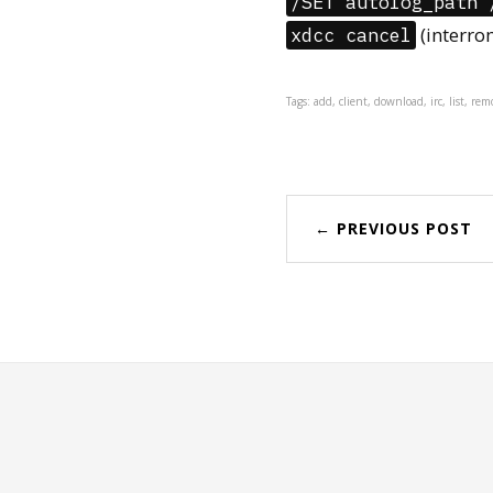
/SET autolog_path 
(interro
xdcc cancel
Tags: add, client, download, irc, list, re
← PREVIOUS POST