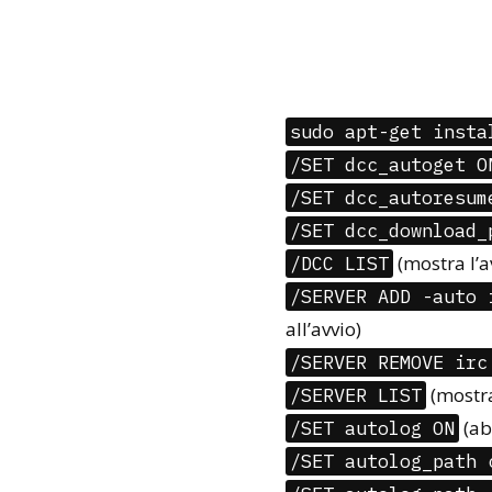
sudo apt-get insta
/SET dcc_autoget O
/SET dcc_autoresum
/SET dcc_download_
(mostra l’
/DCC LIST
/SERVER ADD -auto 
all’avvio)
/SERVER REMOVE irc
(mostra
/SERVER LIST
(abi
/SET autolog ON
/SET autolog_path 