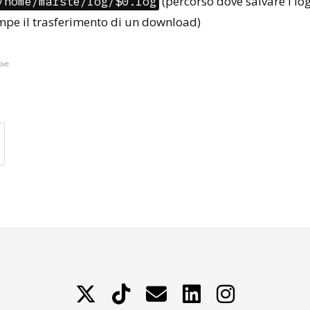
(percorso dove salvare i log
/home/marste/log/$0.log
mpe il trasferimento di un download)
move
X
TikTok
Contattami
LinkedIn
Instagram