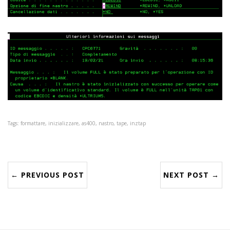
Tags: formattare, inizializzare, as400, nastro, tape, inztap
← PREVIOUS POST
NEXT POST →