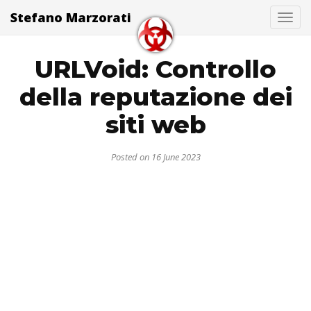
Stefano Marzorati
Togg
URLVoid: Controllo
della reputazione dei
siti web
Posted on 16 June 2023