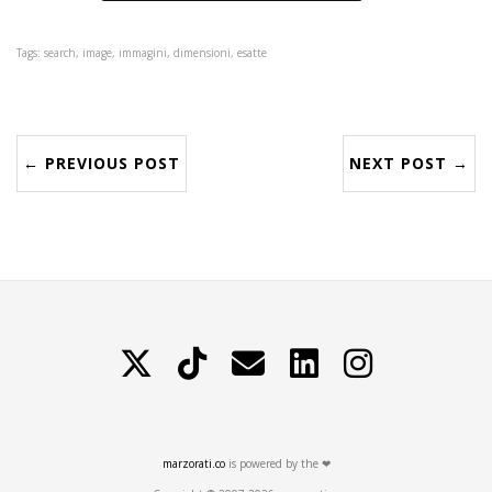
Tags: search, image, immagini, dimensioni, esatte
← PREVIOUS POST
NEXT POST →
X
TikTok
Contattami
LinkedIn
Instagram
marzorati.co
is powered by the ❤