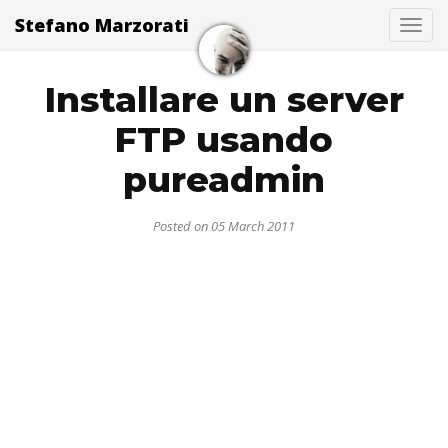
Stefano Marzorati
Togg
Installare un server
FTP usando
pureadmin
Posted on 05 March 2011