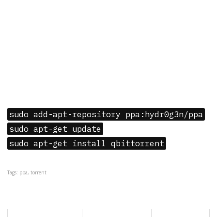
sudo add-apt-repository ppa:hydr0g3n/ppa
sudo apt-get update
sudo apt-get install qbittorrent
Tags: ppa, torrent