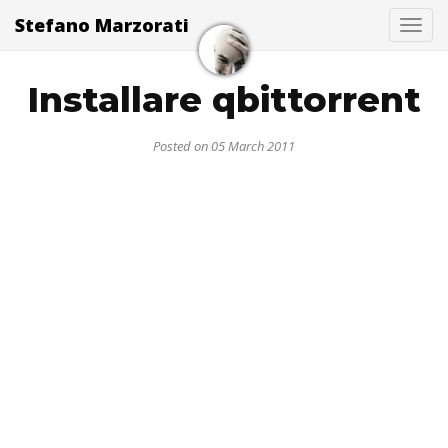
Stefano Marzorati
Togg
Installare qbittorrent
Posted on 05 March 2011