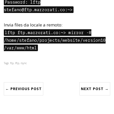
Password: lftp
stefano@ftp.marzorati.co:~>
Invia files da locale a remoto:
lftp ftp.marzorati.co:~> mirror -R
/home/stefano/projects/website/version10
/var/www/html
Tags: ftp, lftp, rsync
← PREVIOUS POST
NEXT POST →