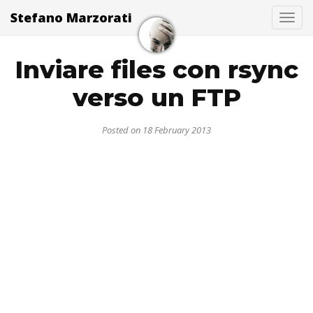
Stefano Marzorati
Togg
Inviare files con rsync
verso un FTP
Posted on 18 February 2013