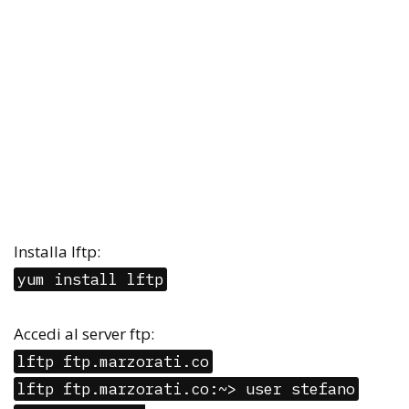
Installa lftp:
yum install lftp
Accedi al server ftp:
lftp ftp.marzorati.co
lftp ftp.marzorati.co:~> user stefano