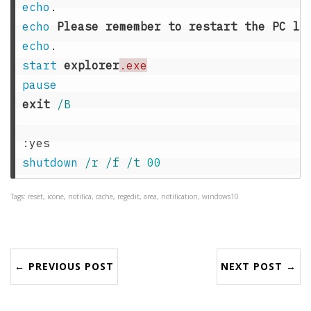
echo
echo
Please
remember
to
restart
the
PC
la
echo
start
explorer
.exe
pause
exit
/B

:yes
shutdown
/r /f /t 
00
Tags: reset, icone, notifica, cache, regedit, area, notification, windows10
← PREVIOUS POST
NEXT POST →