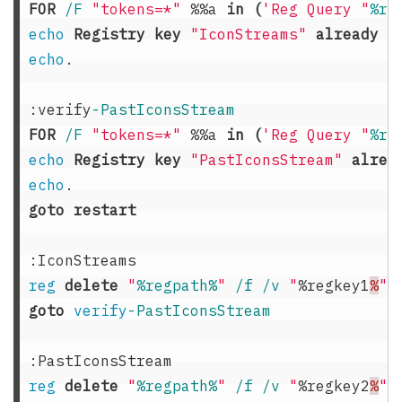
FOR
/F 
"tokens=*"
%%a
in
(
'Reg Query "
%re
echo
Registry
key
"IconStreams"
already
d
echo
.

:verify
FOR
/F 
"tokens=*"
%%a
in
(
'Reg Query "
%re
echo
Registry
key
"PastIconsStream"
alrea
echo
goto
restart
:IconStreams
reg
delete
"
%regpath%
"
/f /v 
"
%regkey1
%
"
goto
verify
-PastIconsStream

:PastIconsStream
reg
delete
"
%regpath%
"
/f /v 
"
%regkey2
%
"