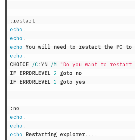
:restart
echo
echo
echo
You
will
need
to
restart
the
PC
to
f
echo
CHOICE
/C
:YN
/M 
"Do you want to restart t
IF
ERRORLEVEL
2
goto
no
IF
ERRORLEVEL
1
goto
yes
:no
echo
echo
echo
Restarting
explorer