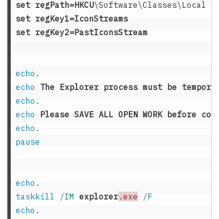
set
regPath
=
HKCU
\Software\Classes\Local 
S
set
regKey1
=
IconStreams
set
regKey2
=
PastIconsStream
echo
echo
The
Explorer
process
must
be
tempora
echo
echo
Please
SAVE
ALL
OPEN
WORK
before
con
echo
pause
echo
taskkill
/IM 
explorer
.exe
echo