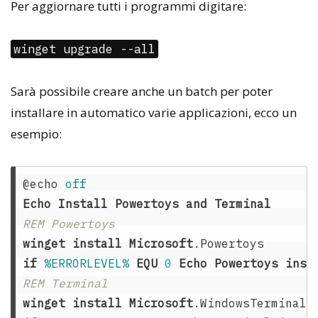
Per aggiornare tutti i programmi digitare:
winget upgrade --all
Sarà possibile creare anche un batch per poter
installare in automatico varie applicazioni, ecco un
esempio:
@echo 
off
Echo
Install
Powertoys
and
Terminal
REM Powertoys  
winget
install
Microsoft
if
%ERRORLEVEL%
EQU
0
Echo
Powertoys
inst
REM Terminal  
winget
install
Microsoft