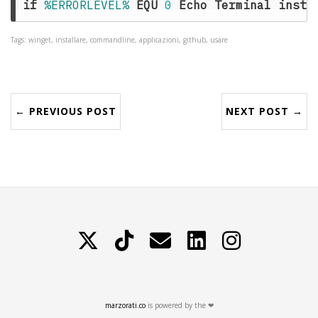
if
%ERRORLEVEL%
EQU
0
Echo
Terminal
insta
Tags: winget, installare, commandline, applicazioni, github, usare
← PREVIOUS POST
NEXT POST →
X
TikTok
Contattami
LinkedIn
Instagram
marzorati.co
is powered by the ❤