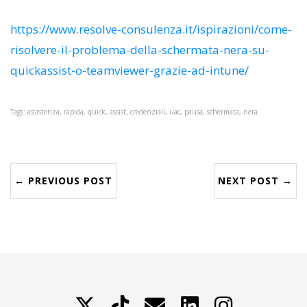
https://www.resolve-consulenza.it/ispirazioni/come-
risolvere-il-problema-della-schermata-nera-su-
quickassist-o-teamviewer-grazie-ad-intune/
Tags: assistenza, rapida, quick, assist, credenziali, uac, pausa, schermata, nera
← PREVIOUS POST
NEXT POST →
X
TikTok
Contattami
LinkedIn
Instagram