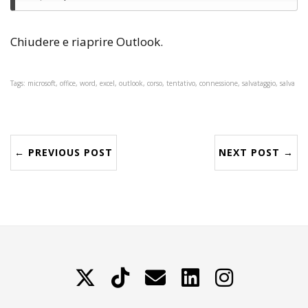
Chiudere e riaprire Outlook.
Tags: microsoft, office, word, excel, outlook, corso, tentativo, connessione, salvataggio, salva
← PREVIOUS POST
NEXT POST →
X
TikTok
Contattami
LinkedIn
Instagram