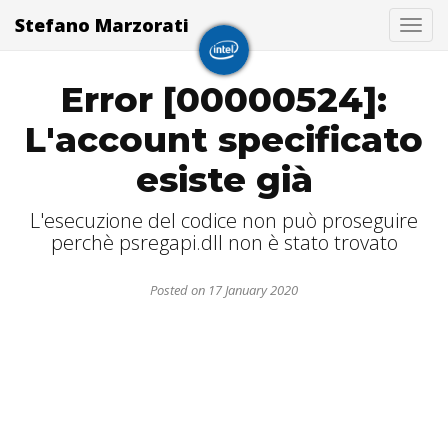
Stefano Marzorati
Togg
Error [00000524]:
L'account specificato
esiste già
L'esecuzione del codice non può proseguire
perchè psregapi.dll non è stato trovato
Posted on 17 January 2020