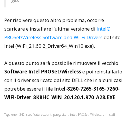
già.
Per risolvere questo altro problema, occorre
scaricare e installare l’ultima versione di
Intel®
PROSet/Wireless Software and Wi-Fi Drivers
dal sito
Intel (WiFi_21.60.2_Driver64_Win10.exe).
A questo punto sarà possibile rimuovere il vecchio
Software Intel PROSet/Wireless
e poi reinstallarlo
con il driver scaricato dal sito DELL che in alcuni casi
potrebbe essere il file
Intel-8260-7265-3165-7260-
WiFi-Driver_8K8HC_WIN_20.120.1.970_A28.EXE
Tags: error, 340, specificato, account, psregapi.dll, intel, PROSet, Wireless, uninstall