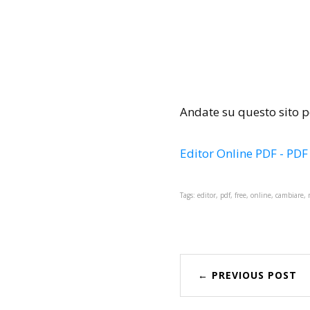
Andate su questo sito pe
Editor Online PDF - PD
Tags: editor, pdf, free, online, cambiare,
← PREVIOUS POST