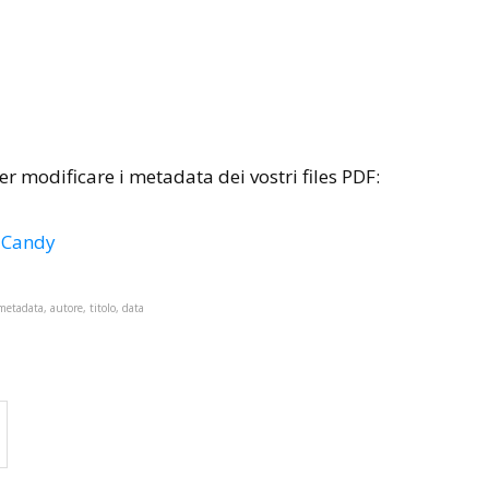
r modificare i metadata dei vostri files PDF:
F Candy
 metadata, autore, titolo, data