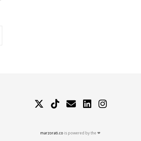
X
TikTok
Contattami
LinkedIn
Instagram
marzorati.co
is powered by the ❤