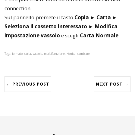
connection.
Sul pannello premete il tasto
Copia
►
Carta
►
Seleziona il cassetto interessato
►
Modifica
impostazione vassoio
e scegli
Carta Normale
.
Tags: formato, carta, vassoio, multifunzione, Konica, cambiare
← PREVIOUS POST
NEXT POST →