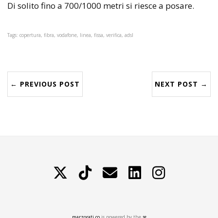
Di solito fino a 700/1000 metri si riesce a posare.
Tags: copertura, fibra, vodafone, linea, fissa, verifica, adsl
← PREVIOUS POST
NEXT POST →
X
TikTok
Contattami
LinkedIn
Instagram
marzorati.co
is powered by the ❤