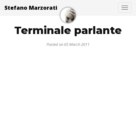
Stefano Marzorati
Togg
Terminale parlante
Posted on 05 March 2011