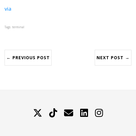
via
Tags: terminal
← PREVIOUS POST
NEXT POST →
X
TikTok
Contattami
LinkedIn
Instagram