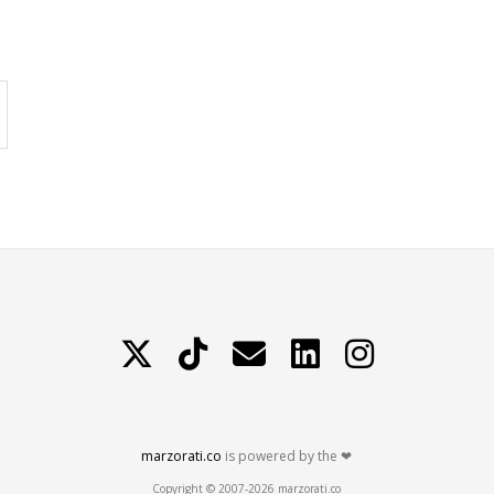
X
TikTok
Contattami
LinkedIn
Instagram
marzorati.co
is powered by the ❤
Copyright © 2007-2026 marzorati.co