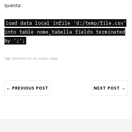
questa:
load data local infile 'd:/temp/file.csv'
into table nome_tabella fields terminated
by ';';
Tags: command line, csv, import, mysql
← PREVIOUS POST
NEXT POST →