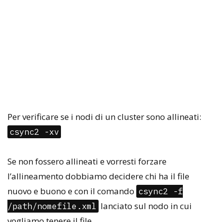
Per verificare se i nodi di un cluster sono allineati:
csync2 -xv
Se non fossero allineati e vorresti forzare
l’allineamento dobbiamo decidere chi ha il file
nuovo e buono e con il comando
csync2 -f
lanciato sul nodo in cui
/path/nomefile.xml
vogliamo tenere il file.