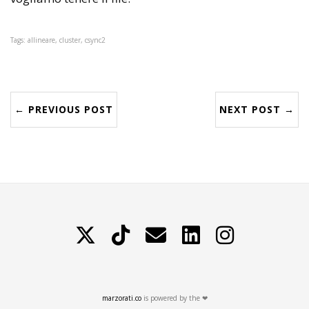
Tags: allineare, cluster, csync2
← PREVIOUS POST
NEXT POST →
X
TikTok
Contattami
LinkedIn
Instagram
marzorati.co
is powered by the ❤