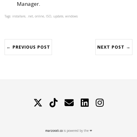
Manager.
Tags: installare, .net, online, ISO, update, windows
← PREVIOUS POST
NEXT POST →
X
TikTok
Contattami
LinkedIn
Instagram
marzorati.co
is powered by the ❤