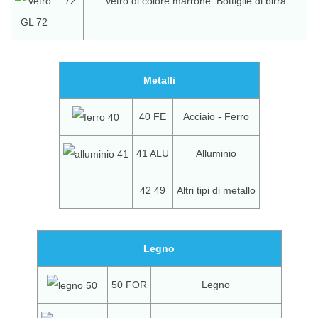
72
Vetro di colore marrone: Bottiglie di birra
Metalli
40 FE
Acciaio - Ferro
41 ALU
Alluminio
42 49
Altri tipi di metallo
Legno
50 FOR
Legno