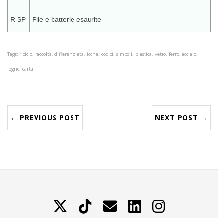
R SP
Pile e batterie esaurite
Tags: riciclo, raccolta, differenziata, icone, codici, simboli, plastica, vetro, ferro, acciaio,
legno, carta
← PREVIOUS POST
NEXT POST →
X
TikTok
Contattami
LinkedIn
Instagram