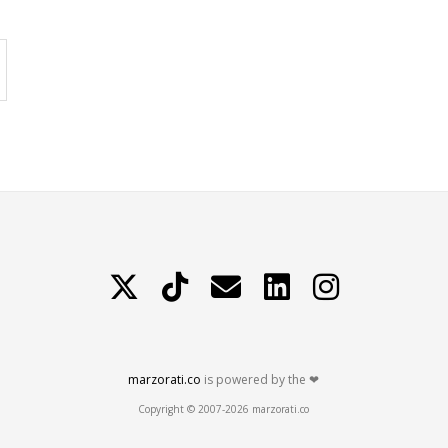
X
TikTok
Contattami
LinkedIn
Instagram
marzorati.co
is powered by the ❤
Copyright © 2007-2026 marzorati.co