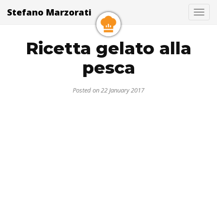
Stefano Marzorati
Togg
Ricetta gelato alla
pesca
Posted on 22 January 2017