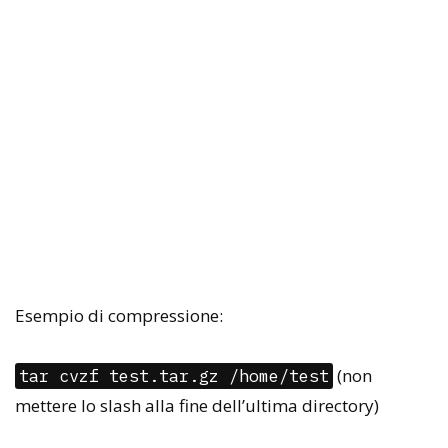
Esempio di compressione:
(non
tar cvzf test.tar.gz /home/test
mettere lo slash alla fine dell’ultima directory)