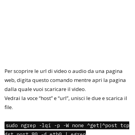
Per scoprire le url di video o audio da una pagina
web, digita questo comando mentre apri la pagina
dalla quale vuoi scaricare il video.
Vedrai la voce “host” e “url”, unisci le due e scarica il
file.
sudo ngrep -lqi -p -W none ^get|^post tcp
dst port 80 -d eth0 | egrep