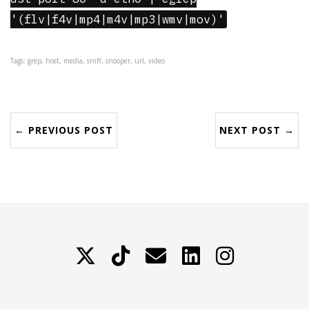
'(flv|f4v|mp4|m4v|mp3|wmv|mov)'
Tags: grep, host, media, sniff, snooper, url, video
← PREVIOUS POST
NEXT POST →
X
TikTok
Contattami
LinkedIn
Instagram