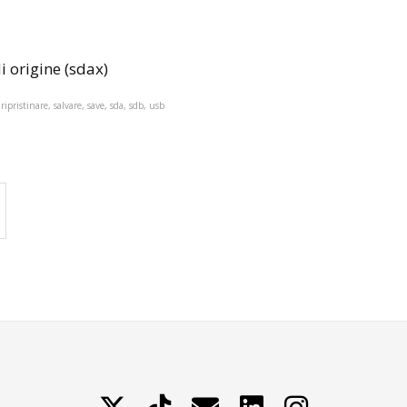
di origine (sdax)
ripristinare, salvare, save, sda, sdb, usb