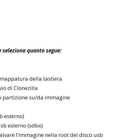
t e seleziona quanto segue:
 mappatura della tastiera
vio di Clonezilla
o partizione su/da immagine
sb esterno)
usb esterno (sdbx)
 salvare l’immagine nella root del disco usb