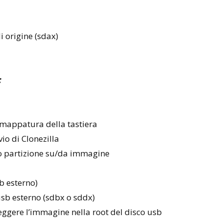
di origine (sdax)
:
 mappatura della tastiera
vio di Clonezilla
o partizione su/da immagine
sb esterno)
 usb esterno (sdbx o sddx)
 leggere l’immagine nella root del disco usb