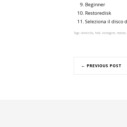
Beginner
Restoredisk
Seleziona il disco 
Tags: clonezilla, hdd, immagine, restore, 
← PREVIOUS POST