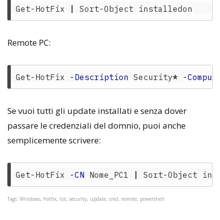
Get-HotFix
|
Sort-Object
installedon
Remote PC:
Get-HotFix
-Description
Security
*
-Comput
Se vuoi tutti gli update installati e senza dover
passare le credenziali del domnio, puoi anche
semplicemente scrivere:
Get-HotFix
-CN
Nome_PC1
|
Sort-Object
ins
Tags: Windows, hotfix, list, security, update, cmd, remote, powershell