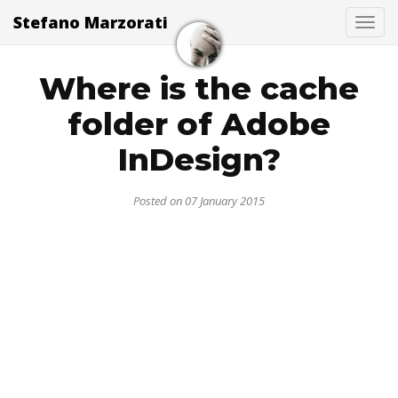
Stefano Marzorati
Togg
Where is the cache
folder of Adobe
InDesign?
Posted on 07 January 2015