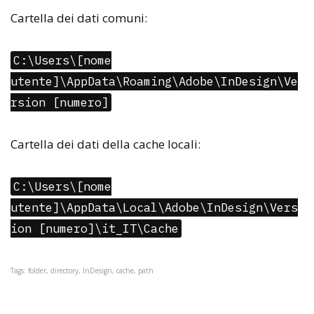
Cartella dei dati comuni:
C:\Users\[nome
utente]\AppData\Roaming\Adobe\InDesign\Ve
rsion [numero]
Cartella dei dati della cache locali:
C:\Users\[nome
utente]\AppData\Local\Adobe\InDesign\Vers
ion [numero]\it_IT\Cache
Tags: folder, directory, InDesign, cache, path