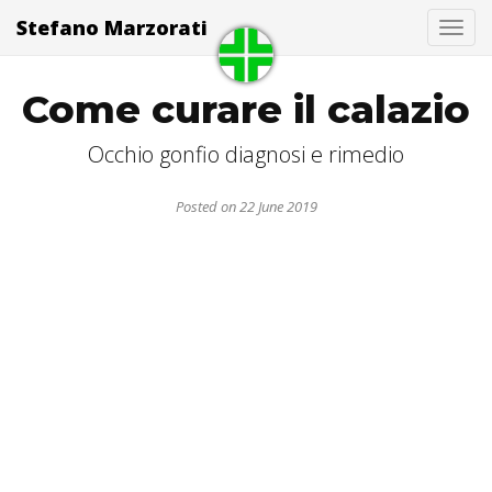
Stefano Marzorati
Togg
Come curare il calazio
Occhio gonfio diagnosi e rimedio
Posted on 22 June 2019