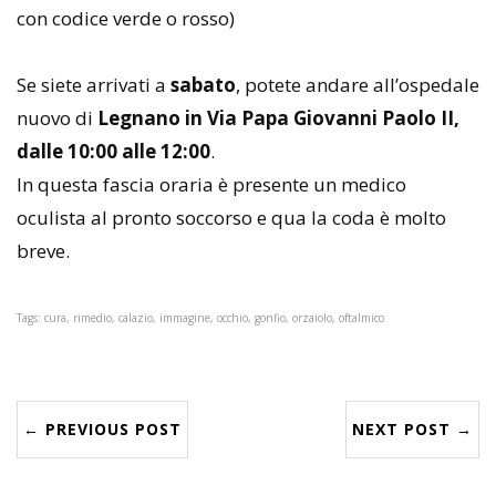
con codice verde o rosso)
Se siete arrivati a
sabato
, potete andare all’ospedale
nuovo di
Legnano in Via Papa Giovanni Paolo II,
dalle 10:00 alle 12:00
.
In questa fascia oraria è presente un medico
oculista al pronto soccorso e qua la coda è molto
breve.
Tags: cura, rimedio, calazio, immagine, occhio, gonfio, orzaiolo, oftalmico
← PREVIOUS POST
NEXT POST →