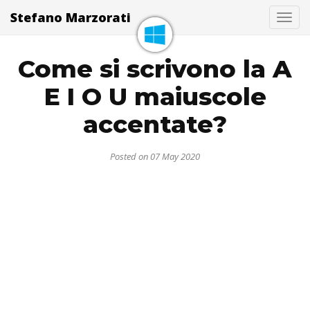
Stefano Marzorati
Togg
Come si scrivono la A
E I O U maiuscole
accentate?
Posted on 07 May 2020