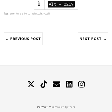
Ù
Alt + 0217
Tags: accento, a e i o u, maiuscola, vocali
← PREVIOUS POST
NEXT POST →
X
TikTok
Contattami
LinkedIn
Instagram
marzorati.co
is powered by the ❤