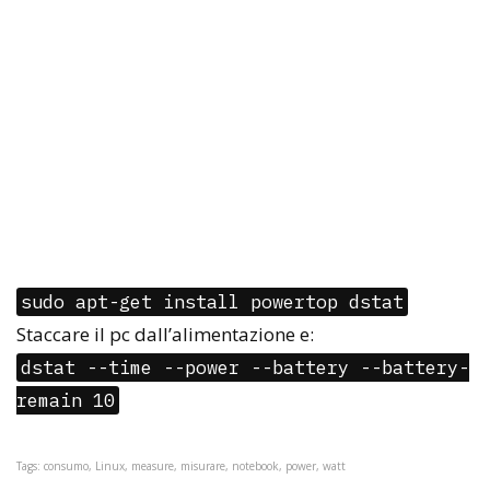
sudo apt-get install powertop dstat
Staccare il pc dall’alimentazione e:
dstat --time --power --battery --battery-
remain 10
Tags: consumo, Linux, measure, misurare, notebook, power, watt