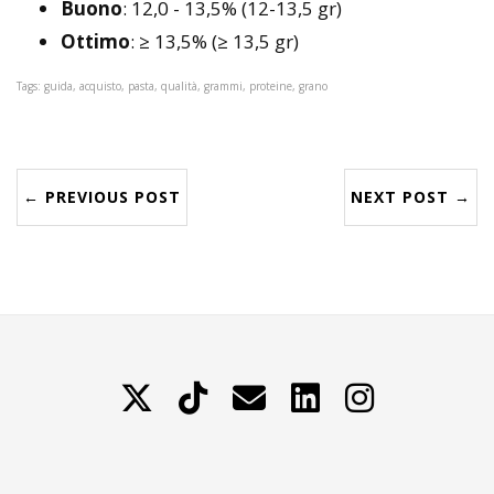
Buono
: 12,0 - 13,5% (12-13,5 gr)
Ottimo
: ≥ 13,5% (≥ 13,5 gr)
Tags: guida, acquisto, pasta, qualità, grammi, proteine, grano
← PREVIOUS POST
NEXT POST →
X
TikTok
Contattami
LinkedIn
Instagram