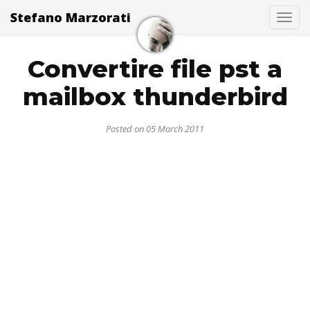
Stefano Marzorati
Togg
Convertire file pst a
mailbox thunderbird
Posted on 05 March 2011