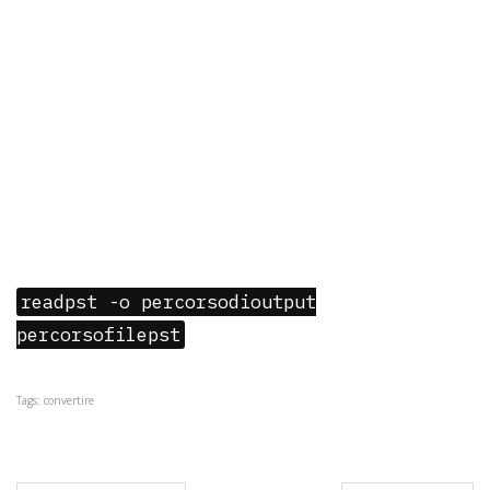
readpst -o percorsodioutput
percorsofilepst
Tags: convertire